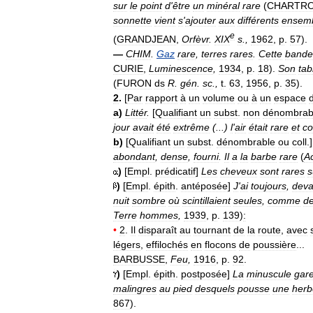
sur
le
point
d
'
être
un
minéral
rare
(
CHARTR
sonnette
vient
s
'
ajouter
aux
différents
ensem
e
(
GRANDJEAN
,
Orfèvr
.
XIX
s
.,
1962
,
p
.
57
).
—
CHIM
.
Gaz
rare
,
terres
rares
.
Cette
bande
CURIE
,
Luminescence
,
1934
,
p
.
18
).
Son
tab
(
FURON
ds
R
.
gén
.
sc
.,
t
.
63
,
1956
,
p
.
35
).
2
.
[
Par
rapport
à
un
volume
ou
à
un
espace
a
)
Littér
.
[
Qualifiant
un
subst
.
non
dénombrab
jour
avait
été
extrême
(...)
l
'
air
était
rare
et
c
b
)
[
Qualifiant
un
subst
.
dénombrable
ou
coll
.
abondant
,
dense
,
fourni
.
Il
a
la
barbe
rare
(
A
)
[
Empl
.
prédicatif
]
Les
cheveux
sont
rares
s
)
[
Empl
.
épith
.
antéposée
]
J
'
ai
toujours
,
deva
nuit
sombre
où
scintillaient
seules
,
comme
d
Terre
hommes
,
1939
,
p
.
139
)
:
•
2
.
Il
disparaît
au
tournant
de
la
route
,
avec
légers
,
effilochés
en
flocons
de
poussière
...
BARBUSSE
,
Feu
,
1916
,
p
.
92
.
)
[
Empl
.
épith
.
postposée
]
La
minuscule
gar
malingres
au
pied
desquels
pousse
une
herb
867
).