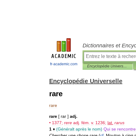
Dictionnaires et Ency
fr-academic.com
Encyclopédie Universelle
Encyclopédie Universelle
rare
rare
rare
[
rar
]
adj
.
•
1377
;
rere
adj
.
fém
.
v
.
1236
;
lat
.
rarus
1
♦
(
Généralt
après
le
nom
)
Qui
se
rencontre
Chercher
une
chose
rare
(
cf
.
Mouton
à
cinq