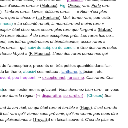
pas
d
'
oiseaux
rares
»
(
Malraux
)
.
Fig
.
Oiseau
rare
.
Perle
rare
.
—
i
)
.
Timbres
rares
.
Livres
,
éditions
rares
.
—
«
Rien
n
'
est
plus
rare
que
la
chose
»
(
La
Fontaine
)
.
Mot
,
terme
rare
,
peu
usité
.
onnées
)
«
La
sécurité
renaît
,
la
nourriture
est
moins
rare
»
papier
était
chez
nous
encore
plus
rare
que
l
'
argent
»
(
Balzac
)
.
De
rares
étoiles
.
À
de
rares
exceptions
près
.
Les
rares
fois
où
...
ient
,
ces
lettres
généreuses
et
bienfaisantes
,
assez
rares
»
des
rares
...
qui
,
suivi
du
subj
.
ou
du
condit
.
«
Une
des
rares
notes
rtense
Voyod
»
(
F
.
Mauriac
)
.
L
'
une
des
rares
personnes
qui
s
de
l
'
atmosphère
,
présents
en
très
petites
quantités
dans
l
'
air
.
du
lanthane
;
abusivt
ces
métaux
:
lanthane
,
lut
écium
,
etc
.
uvent
;
peu
fréquent
.
⇒
exceptionnel
;
rarissime
.
Cas
rares
.
Ces
s
)
se
manifester
moins
qu
'
avant
.
Vous
devenez
bien
rare
:
on
vous
rare
dans
la
région
(
⇒
disparaître
,
se
raréfier
)
.
(
Choses
)
Ses
and
Javert
riait
,
ce
qui
était
rare
et
terrible
»
(
Hugo
)
.
Il
est
rare
de
Il
est
rare
qu
'
il
vienne
sans
prévenir
,
qu
'
il
ne
vienne
pas
nous
dire
es
plaisanteries
»
(
Troyat
),
il
en
faisait
souvent
.
C
'
est
de
plus
en