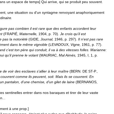
ans
un
espace
de
temps
]
Qui
arrive
,
qui
se
produit
peu
souvent
.
ent
,
une
situation
ou
d
'
un
syntagme
renvoyant
anaphoriquement
rdinaire
.
igure
pas
combien
il
est
rare
que
des
enfants
accordent
leur
nt
(
FRAPIÉ
,
Maternelle
,
1904
,
p
.
70
).
Je
crois
qu
'
il
est
e
pas
la
notoriété
(
GIDE
,
Journal
,
1946
,
p
.
297
).
Il
n
'
est
pas
rare
ément
dans
le
même
vignoble
(
LEVADOUX
,
Vigne
,
1961
,
p
.
77
).
and
c
'
est
ton
père
qui
conduit
,
il
va
à
des
vitesses
folles
.
Marianne:
hui
qu
'
il
prenne
le
volant
(
MAURIAC
,
Mal
Aimés
,
1945
,
I
,
1
,
p
.
re
de
voir
des
esclaves
s
'
allier
à
leur
maître
(
BERN
.
DE
ST
-
P
.,
couvrent
comme
ils
peuvent
,
soit
.
Mais
ils
se
couvrent
.
En
un
pantalon
,
d
'
une
chemise
,
d
'
un
gilet
de
laine
(
BERNANOS
,
les
sentinelles
entrer
dans
nos
baraques
et
tirer
de
leur
vaste
in
...
ement
à
une
prop
.]
'
il
nous
consacra
,
étaient
plus
rudes
que
d
'
habitude:
la
neige