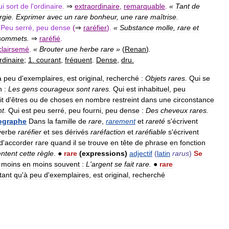
ui
sort
de
l
'
ordinaire
.
⇒
extraordinaire
,
remarquable
.
«
Tant
de
rgie
.
Exprimer
avec
un
rare
bonheur
,
une
rare
maîtrise
.
Peu
serré
,
peu
dense
(
⇒
raréfier
)
.
«
Substance
molle
,
rare
et
sommets
.
⇒
raréfié
.
clairsemé
.
«
Brouter
une
herbe
rare
»
(
Renan
)
.
rdinaire
;
1
.
courant
,
fréquent
.
Dense
,
dru
.
à
peu
d
'
exemplaires
,
est
original
,
recherché
:
Objets
rares
.
Qui
se
n
:
Les
gens
courageux
sont
rares
.
Qui
est
inhabituel
,
peu
it
d
'
êtres
ou
de
choses
en
nombre
restreint
dans
une
circonstance
nt
.
Qui
est
peu
serré
,
peu
fourni
,
peu
dense
:
Des
cheveux
rares
.
ographe
Dans
la
famille
de
rare
,
rarement
et
rareté
s
'
écrivent
verbe
raréfier
et
ses
dérivés
raréfaction
et
raréfiable
s
'
écrivent
d
'
accorder
rare
quand
il
se
trouve
en
tête
de
phrase
en
fonction
ntent
cette
règle
.
●
rare
(
expressions
)
adjectif
(
latin
rarus
)
Se
moins
en
moins
souvent
:
L
'
argent
se
fait
rare
.
●
rare
tant
qu
'
à
peu
d
'
exemplaires
,
est
original
,
recherché