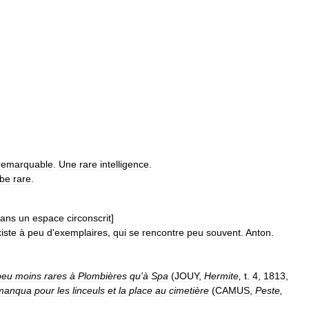
remarquable
.
Une
rare
intelligence
.
rbe
rare
.
ans
un
espace
circonscrit
]
iste
à
peu
d
'
exemplaires
,
qui
se
rencontre
peu
souvent
.
Anton
.
peu
moins
rares
à
Plombières
qu
'
à
Spa
(
JOUY
,
Hermite
,
t
.
4
,
1813
,
manqua
pour
les
linceuls
et
la
place
au
cimetière
(
CAMUS
,
Peste
,