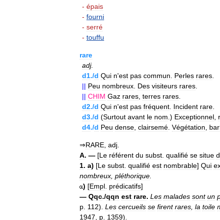
-
épais
-
fourni
-
serré
-
touffu
rare
adj
.
d1
./
d
Qui
n
'
est
pas
commun
.
Perles
rares
.
||
Peu
nombreux
.
Des
visiteurs
rares
.
||
CHIM
Gaz
rares
,
terres
rares
.
d2
./
d
Qui
n
'
est
pas
fréquent
.
Incident
rare
.
d3
./
d
(
Surtout
avant
le
nom
.)
Exceptionnel
,
d4
./
d
Peu
dense
,
clairsemé
.
Végétation
,
ba
⇒
RARE
,
adj
.
A
. —
[
Le
référent
du
subst
.
qualifié
se
situe
d
1
.
a
)
[
Le
subst
.
qualifié
est
nombrable
]
Qui
ex
nombreux
,
pléthorique
.
)
[
Empl
.
prédicatifs
]
—
Qqc
./
qqn
est
rare
.
Les
malades
sont
un
p
.
112
).
Les
cercueils
se
firent
rares
,
la
toile
1947
,
p
.
1359
).