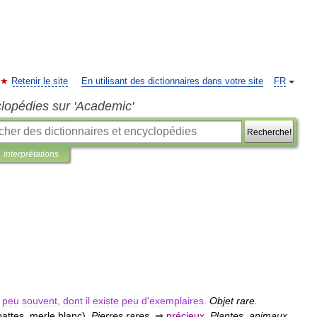
Retenir le site
En utilisant des dictionnaires dans votre site
FR
clopédies sur 'Academic'
Recherche!
interprétations
peu
souvent
,
dont
il
existe
peu
d
'
exemplaires
.
Objet
rare
.
pattes
,
merle
blanc
)
.
Pierres
rares
.
⇒
précieux
.
Plantes
,
animaux