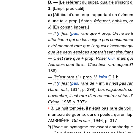
B
. —
[
Le
référent
du
subst
.
qualifié
s
'
inscrit
d
1
.
[
Empl
.
prédicatif
]
a
)
[
Attribut
d
'
une
prop
.
rapportant
un
événem
à
une
telle
prop
.]
Anton
.
fréquent
,
habituel
,
o
)
[
En
constr
.
impers
.]
—
Il
(
n
'
)
est
(
pas
)
rare
que
+
prop
.
On
ne
se
f
attention
à
qui
ne
les
soigne
pas
constamme
extrêmement
rare
que
l
'
orgueil
n
'
accompagn
que
les
deux
espèces
apparaissent
simultan
—
C
'
est
rare
que
+
prop
.
Rose:
Oui
,
mais
qu
Autrefois
peut
-
être
...
C
'
est
bien
rare
aujourd
'
156
).
—
Il
/
c
'
est
rare
si
+
prop
.
V
.
infra
C
1
b
.
—
Il
(
n
'
)
est
(
pas
)
rare
de
+
inf
.
Il
n
'
est
pas
ra
Harm
.
nat
.,
1814
,
p
.
299
).
Les
vagabonds
se
novembre
,
il
est
rare
d
'
en
rencontrer
vêtus
d
'
Crime
,
1935
p
.
797
)
:
•
3
.
La
nuit
tombée
,
il
n
'
était
pas
rare
de
voir
manteau
de
guérite
,
qui
un
poulet
,
qui
un
lap
AMBRIÈRE
,
Gdes
vac
.,
1946
,
p
.
317
.
)
[
Avec
un
syntagme
renvoyant
anaphoriqu
—
Ce
qui
est
rare
.
Les
vacances
de
Noël
,
qu