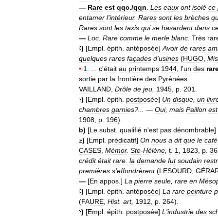
—
Rare
est
qqc
./
qqn
.
Les
eaux
ont
isolé
ce
entamer
l
'
intérieur
.
Rares
sont
les
brèches
qu
Rares
sont
les
taxis
qui
se
hasardent
dans
c
—
Loc
.
Rare
comme
le
merle
blanc
.
Très
rar
)
[
Empl
.
épith
.
antéposée
]
Avoir
de
rares
am
quelques
rares
façades
d
'
usines
(
HUGO
,
Mis
•
1
. ...
c
'
était
au
printemps
1944
,
l
'
un
des
rar
sortie
par
la
frontière
des
Pyrénées
...
VAILLAND
,
Drôle
de
jeu
,
1945
,
p
.
201
.
)
[
Empl
.
épith
.
postposée
]
Un
disque
,
un
livr
chambres
garnies
?... —
Oui
,
mais
Paillon
est
1908
,
p
.
196
).
b
)
[
Le
subst
.
qualifié
n
'
est
pas
dénombrable
]
)
[
Empl
.
prédicatif
]
On
nous
a
dit
que
le
café
CASES
,
Mémor
.
Ste
-
Hélène
,
t
.
1
,
1823
,
p
.
36
crédit
était
rare:
la
demande
fut
soudain
rest
premières
s
'
effondrèrent
(
LESOURD
,
GÉRA
—
[
En
appos
.]
La
pierre
seule
,
rare
en
Méso
)
[
Empl
.
épith
.
antéposée
]
La
rare
peinture
p
(
FAURE
,
Hist
.
art
,
1912
,
p
.
264
).
)
[
Empl
.
épith
.
postposée
]
L
'
industrie
des
sc