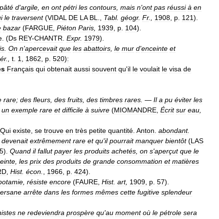
pâté
d
'
argile
,
en
ont
pétri
les
contours
,
mais
n
'
ont
pas
réussi
à
en
i
le
traversent
(
VIDAL
DE
LA
BL
.,
Tabl
.
géogr
.
Fr
.,
1908
,
p
.
121
).
e
bazar
(
FARGUE
,
Piéton
Paris
,
1939
,
p
.
104
).
e
. (
Ds
REY
-
CHANTR
.
Expr
.
1979
).
is
.
On
n
'
apercevait
que
les
abattoirs
,
le
mur
d
'
enceinte
et
ér
.,
t
.
1
,
1862
,
p
.
520
)
:
es
Français
qui
obtenait
aussi
souvent
qu
'
il
le
voulait
le
visa
de
e
rare
;
des
fleurs
,
des
fruits
,
des
timbres
rares
.
—
Il
a
pu
éviter
les
un
exemple
rare
et
difficile
à
suivre
(
MIOMANDRE
,
Écrit
sur
eau
,
Qui
existe
,
se
trouve
en
très
petite
quantité
.
Anton
.
abondant
.
devenait
extrêmement
rare
et
qu
'
il
pourrait
manquer
bientôt
(
LAS
5
).
Quand
il
fallut
payer
les
produits
achetés
,
on
s
'
aperçut
que
le
reinte
,
les
prix
des
produits
de
grande
consommation
et
matières
RD
,
Hist
.
écon
.
,
1966
,
p
.
424
).
potamie
,
résiste
encore
(
FAURE
,
Hist
.
art
,
1909
,
p
.
57
).
ersane
arrête
dans
les
formes
mêmes
cette
fugitive
splendeur
histes
ne
redeviendra
prospère
qu
'
au
moment
où
le
pétrole
sera