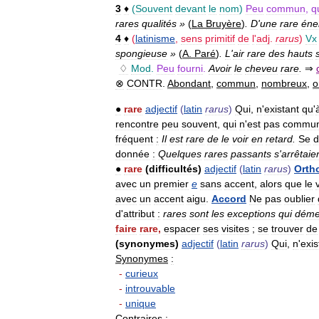
3
♦
(
Souvent
devant
le
nom
)
Peu
commun
,
q
rares
qualités
»
(
La
Bruyère
)
.
D
'
une
rare
éne
4
♦
(
latinisme
,
sens
primitif
de
l
'
adj
.
rarus
)
Vx
spongieuse
»
(
A
.
Paré
)
.
L
'
air
rare
des
hauts
♢
Mod
.
Peu
fourni
.
Avoir
le
cheveu
rare
.
⇒
⊗
CONTR
.
Abondant
,
commun
,
nombreux
,
o
●
rare
adjectif
(
latin
rarus
)
Qui
,
n
'
existant
qu
'
rencontre
peu
souvent
,
qui
n
'
est
pas
commu
fréquent
:
Il
est
rare
de
le
voir
en
retard
.
Se
d
donnée
:
Quelques
rares
passants
s
'
arrêtaie
●
rare
(
difficultés
)
adjectif
(
latin
rarus
)
Orth
avec
un
premier
e
sans
accent
,
alors
que
le
avec
un
accent
aigu
.
Accord
Ne
pas
oublier
d
'
attribut
:
rares
sont
les
exceptions
qui
déme
faire
rare
,
espacer
ses
visites
;
se
trouver
de
(
synonymes
)
adjectif
(
latin
rarus
)
Qui
,
n
'
exis
Synonymes
:
-
curieux
-
introuvable
-
unique
Contraires
: