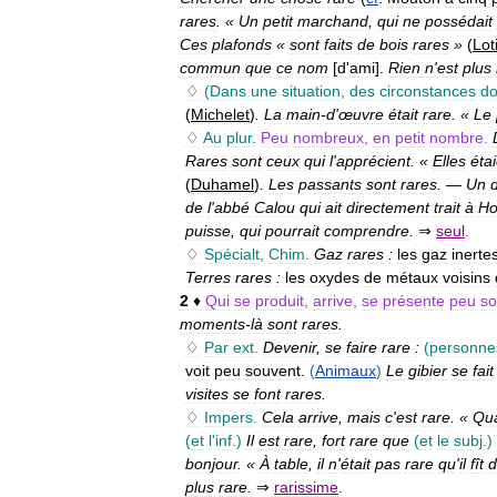
rares
. «
Un
petit
marchand
,
qui
ne
possédait
Ces
plafonds
«
sont
faits
de
bois
rares
»
(
Lot
commun
que
ce
nom
[
d
'
ami
].
Rien
n
'
est
plus
♢
(
Dans
une
situation
,
des
circonstances
d
(
Michelet
)
.
La
main
-
d
'
œuvre
était
rare
. «
Le
♢
Au
plur
.
Peu
nombreux
,
en
petit
nombre
.
Rares
sont
ceux
qui
l
'
apprécient
. «
Elles
éta
(
Duhamel
)
.
Les
passants
sont
rares
.
—
Un
de
l
'
abbé
Calou
qui
ait
directement
trait
à
Ho
puisse
,
qui
pourrait
comprendre
.
⇒
seul
.
♢
Spécialt
,
Chim
.
Gaz
rares
:
les
gaz
inerte
Terres
rares
:
les
oxydes
de
métaux
voisins
2
♦
Qui
se
produit
,
arrive
,
se
présente
peu
so
moments
-
là
sont
rares
.
♢
Par
ext
.
Devenir
,
se
faire
rare
:
(
personne
voit
peu
souvent
.
(
Animaux
)
Le
gibier
se
fait
visites
se
font
rares
.
♢
Impers
.
Cela
arrive
,
mais
c
'
est
rare
. «
Qu
(
et
l
'
inf
.)
Il
est
rare
,
fort
rare
que
(
et
le
subj
.)
bonjour
. «
À
table
,
il
n
'
était
pas
rare
qu
'
il
fît
d
plus
rare
.
⇒
rarissime
.