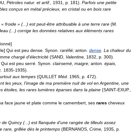
OU
,
Pétroles
natur
.
et
artif
.,
1931
,
p
.
181
).
Parfois
une
petite
bles
conçus
en
métal
précieux
,
en
cristal
ou
en
bois
rare
«
froide
» (...)
est
peut
-
être
attribuable
à
une
terre
rare
(
M
.
leau
(...)
corrige
les
données
relatives
aux
éléments
rares
donné
]
le
]
Qui
est
peu
dense
.
Synon
.
raréfié
;
anton
.
dense
.
La
chaleur
du
omme
chargé
d
'
électricité
(
SAND
,
Valentine
,
1832
,
p
.
300
).
]
Qui
est
peu
serré
.
Synon
.
clairsemé
,
maigre
;
anton
.
épais
,
c
.
1835
-
1935
).
urtout
aux
tempes
(
QUILLET
Méd
.
1965
,
p
.
472
).
nt
les
yeux
,
l
'
image
de
ma
première
nuit
de
vol
en
Argentine
,
une
es
étoiles
,
les
rares
lumières
éparses
dans
la
plaine
(
SAINT
-
EXUP
.,
sa
face
jaune
et
plate
comme
le
camembert
,
ses
rares
cheveux
e
de
Quincy
(...)
est
flanquée
d
'
une
rangée
de
tilleuls
assez
e
rare
,
grillée
dès
le
printemps
(
BERNANOS
,
Crime
,
1935
,
p
.